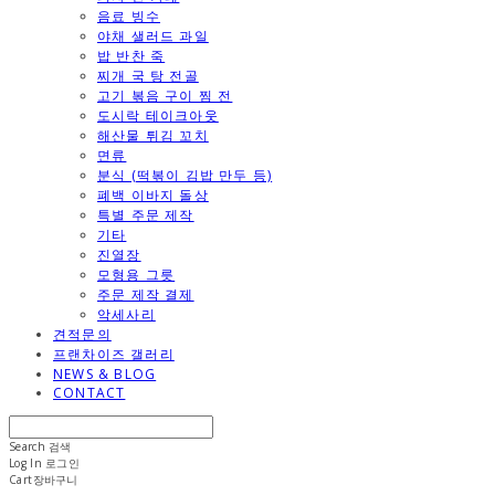
음료 빙수
야채 샐러드 과일
밥 반찬 죽
찌개 국 탕 전골
고기 볶음 구이 찜 전
도시락 테이크아웃
해산물 튀김 꼬치
면류
분식 (떡볶이 김밥 만두 등)
폐백 이바지 돌상
특별 주문 제작
기타
진열장
모형용 그릇
주문 제작 결제
악세사리
견적문의
프랜차이즈 갤러리
NEWS & BLOG
CONTACT
Search
검색
Log In
로그인
Cart
장바구니