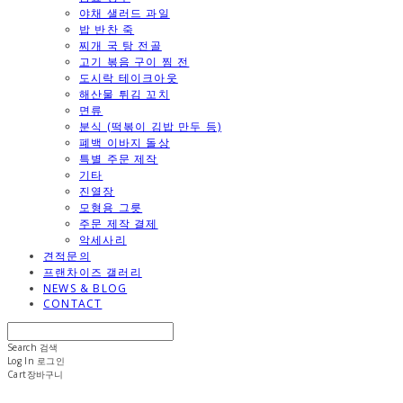
야채 샐러드 과일
밥 반찬 죽
찌개 국 탕 전골
고기 볶음 구이 찜 전
도시락 테이크아웃
해산물 튀김 꼬치
면류
분식 (떡볶이 김밥 만두 등)
폐백 이바지 돌상
특별 주문 제작
기타
진열장
모형용 그릇
주문 제작 결제
악세사리
견적문의
프랜차이즈 갤러리
NEWS & BLOG
CONTACT
Search
검색
Log In
로그인
Cart
장바구니