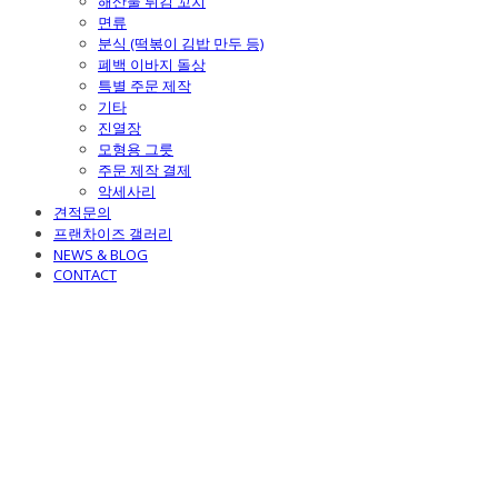
해산물 튀김 꼬치
면류
분식 (떡볶이 김밥 만두 등)
폐백 이바지 돌상
특별 주문 제작
기타
진열장
모형용 그릇
주문 제작 결제
악세사리
견적문의
프랜차이즈 갤러리
NEWS & BLOG
CONTACT