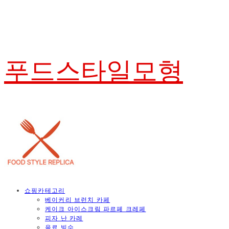
푸드스타일모형
쇼핑카테고리
베이커리 브런치 카페
케이크 아이스크림 파르페 크레페
피자 난 카레
음료 빙수