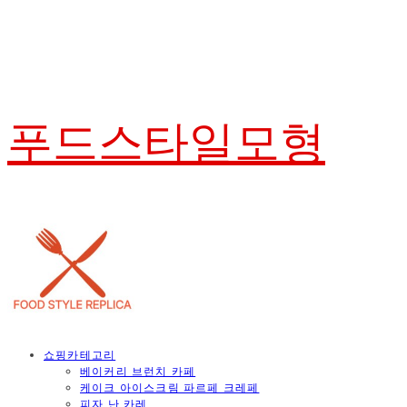
푸드스타일모형
쇼핑카테고리
베이커리 브런치 카페
케이크 아이스크림 파르페 크레페
피자 난 카레