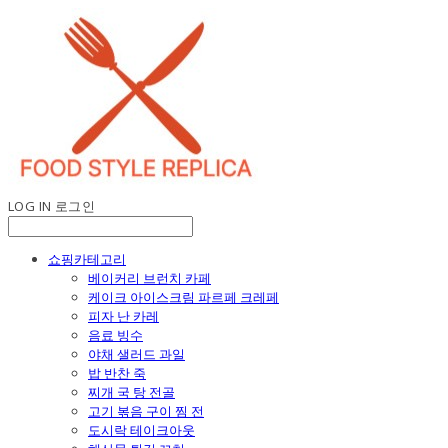
LOG IN
로그인
쇼핑카테고리
베이커리 브런치 카페
케이크 아이스크림 파르페 크레페
피자 난 카레
음료 빙수
야채 샐러드 과일
밥 반찬 죽
찌개 국 탕 전골
고기 볶음 구이 찜 전
도시락 테이크아웃