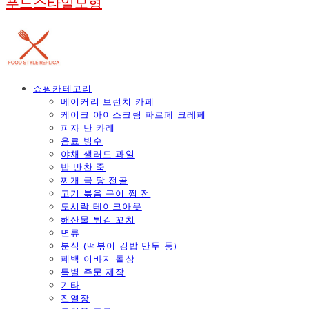
푸드스타일모형
쇼핑카테고리
베이커리 브런치 카페
케이크 아이스크림 파르페 크레페
피자 난 카레
음료 빙수
야채 샐러드 과일
밥 반찬 죽
찌개 국 탕 전골
고기 볶음 구이 찜 전
도시락 테이크아웃
해산물 튀김 꼬치
면류
분식 (떡볶이 김밥 만두 등)
폐백 이바지 돌상
특별 주문 제작
기타
진열장