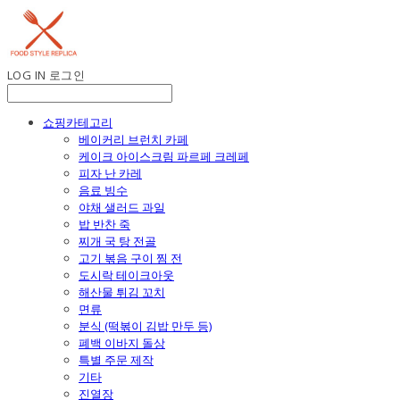
LOG IN
로그인
쇼핑카테고리
베이커리 브런치 카페
케이크 아이스크림 파르페 크레페
피자 난 카레
음료 빙수
야채 샐러드 과일
밥 반찬 죽
찌개 국 탕 전골
고기 볶음 구이 찜 전
도시락 테이크아웃
해산물 튀김 꼬치
면류
분식 (떡볶이 김밥 만두 등)
폐백 이바지 돌상
특별 주문 제작
기타
진열장