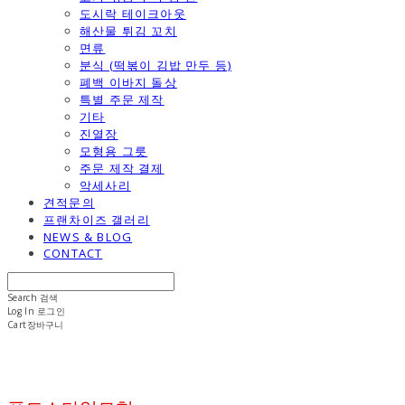
도시락 테이크아웃
해산물 튀김 꼬치
면류
분식 (떡볶이 김밥 만두 등)
폐백 이바지 돌상
특별 주문 제작
기타
진열장
모형용 그릇
주문 제작 결제
악세사리
견적문의
프랜차이즈 갤러리
NEWS & BLOG
CONTACT
Search
검색
Log In
로그인
Cart
장바구니