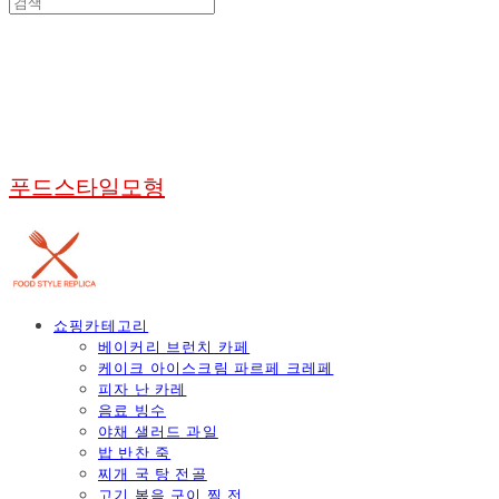
푸드스타일모형
쇼핑카테고리
베이커리 브런치 카페
케이크 아이스크림 파르페 크레페
피자 난 카레
음료 빙수
야채 샐러드 과일
밥 반찬 죽
찌개 국 탕 전골
고기 볶음 구이 찜 전