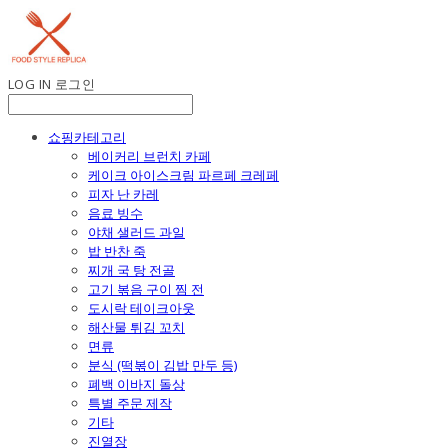
LOG IN
로그인
쇼핑카테고리
베이커리 브런치 카페
케이크 아이스크림 파르페 크레페
피자 난 카레
음료 빙수
야채 샐러드 과일
밥 반찬 죽
찌개 국 탕 전골
고기 볶음 구이 찜 전
도시락 테이크아웃
해산물 튀김 꼬치
면류
분식 (떡볶이 김밥 만두 등)
폐백 이바지 돌상
특별 주문 제작
기타
진열장