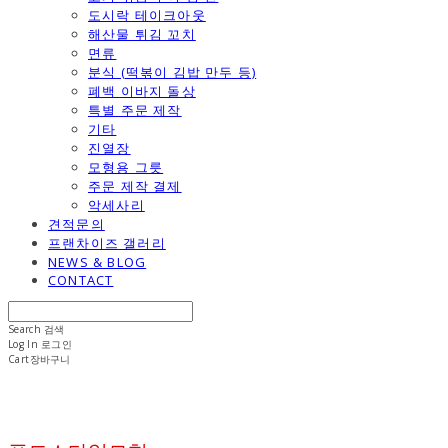
도시락 테이크아웃
해산물 튀김 꼬치
면류
분식 (떡볶이 김밥 만두 등)
폐백 이바지 돌상
특별 주문 제작
기타
진열장
모형용 그릇
주문 제작 결제
악세사리
견적문의
프랜차이즈 갤러리
NEWS & BLOG
CONTACT
Search
검색
Log In
로그인
Cart
장바구니