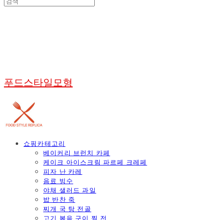
푸드스타일모형
쇼핑카테고리
베이커리 브런치 카페
케이크 아이스크림 파르페 크레페
피자 난 카레
음료 빙수
야채 샐러드 과일
밥 반찬 죽
찌개 국 탕 전골
고기 볶음 구이 찜 전