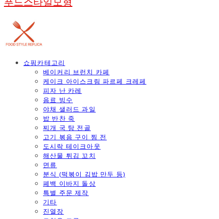
푸드스타일모형
쇼핑카테고리
베이커리 브런치 카페
케이크 아이스크림 파르페 크레페
피자 난 카레
음료 빙수
야채 샐러드 과일
밥 반찬 죽
찌개 국 탕 전골
고기 볶음 구이 찜 전
도시락 테이크아웃
해산물 튀김 꼬치
면류
분식 (떡볶이 김밥 만두 등)
폐백 이바지 돌상
특별 주문 제작
기타
진열장