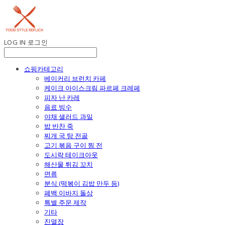
LOG IN
로그인
쇼핑카테고리
베이커리 브런치 카페
케이크 아이스크림 파르페 크레페
피자 난 카레
음료 빙수
야채 샐러드 과일
밥 반찬 죽
찌개 국 탕 전골
고기 볶음 구이 찜 전
도시락 테이크아웃
해산물 튀김 꼬치
면류
분식 (떡볶이 김밥 만두 등)
폐백 이바지 돌상
특별 주문 제작
기타
진열장