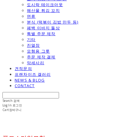
도시락 테이크아웃
해산물 튀김 꼬치
면류
분식 (떡볶이 김밥 만두 등)
폐백 이바지 돌상
특별 주문 제작
기타
진열장
모형용 그릇
주문 제작 결제
악세사리
견적문의
프랜차이즈 갤러리
NEWS & BLOG
CONTACT
Search
검색
Log In
로그인
Cart
장바구니