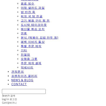
음료 빙수
야채 샐러드 과일
밥 반찬 죽
찌개 국 탕 전골
고기 볶음 구이 찜 전
도시락 테이크아웃
해산물 튀김 꼬치
면류
분식 (떡볶이 김밥 만두 등)
폐백 이바지 돌상
특별 주문 제작
기타
진열장
모형용 그릇
주문 제작 결제
악세사리
견적문의
프랜차이즈 갤러리
NEWS & BLOG
CONTACT
Search
검색
Log In
로그인
Cart
장바구니