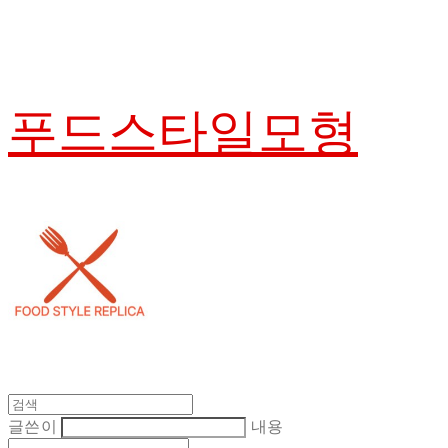
푸드스타일모형
글쓴이
내용