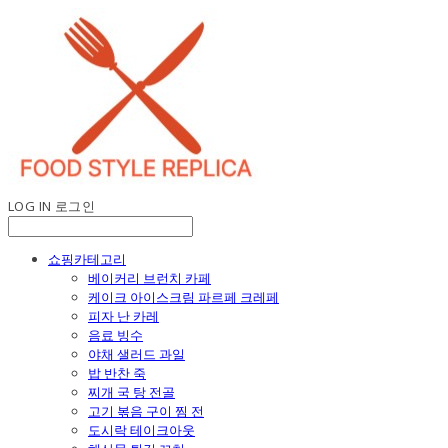
LOG IN
로그인
쇼핑카테고리
베이커리 브런치 카페
케이크 아이스크림 파르페 크레페
피자 난 카레
음료 빙수
야채 샐러드 과일
밥 반찬 죽
찌개 국 탕 전골
고기 볶음 구이 찜 전
도시락 테이크아웃