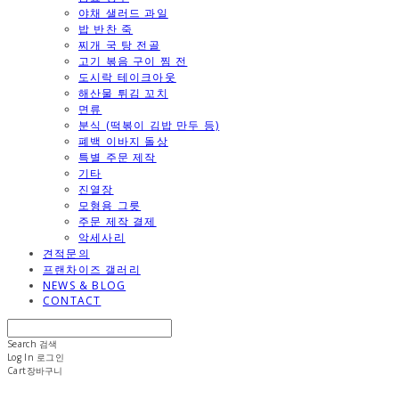
야채 샐러드 과일
밥 반찬 죽
찌개 국 탕 전골
고기 볶음 구이 찜 전
도시락 테이크아웃
해산물 튀김 꼬치
면류
분식 (떡볶이 김밥 만두 등)
폐백 이바지 돌상
특별 주문 제작
기타
진열장
모형용 그릇
주문 제작 결제
악세사리
견적문의
프랜차이즈 갤러리
NEWS & BLOG
CONTACT
Search
검색
Log In
로그인
Cart
장바구니