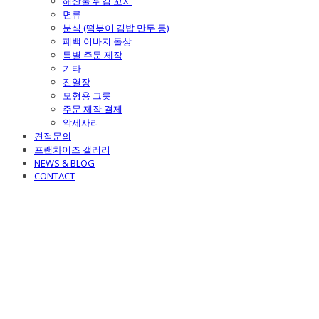
해산물 튀김 꼬치
면류
분식 (떡볶이 김밥 만두 등)
폐백 이바지 돌상
특별 주문 제작
기타
진열장
모형용 그릇
주문 제작 결제
악세사리
견적문의
프랜차이즈 갤러리
NEWS & BLOG
CONTACT