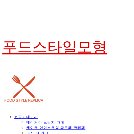
푸드스타일모형
쇼핑카테고리
베이커리 브런치 카페
케이크 아이스크림 파르페 크레페
피자 난 카레