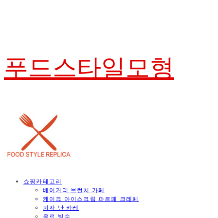
푸드스타일모형
쇼핑카테고리
베이커리 브런치 카페
케이크 아이스크림 파르페 크레페
피자 난 카레
음료 빙수