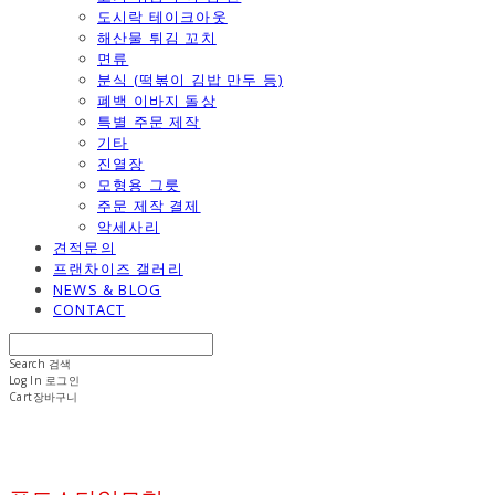
도시락 테이크아웃
해산물 튀김 꼬치
면류
분식 (떡볶이 김밥 만두 등)
폐백 이바지 돌상
특별 주문 제작
기타
진열장
모형용 그릇
주문 제작 결제
악세사리
견적문의
프랜차이즈 갤러리
NEWS & BLOG
CONTACT
Search
검색
Log In
로그인
Cart
장바구니