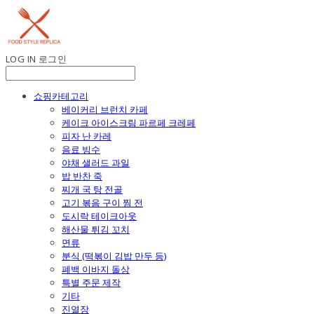
LOG IN
로그인
쇼핑카테고리
베이커리 브런치 카페
케이크 아이스크림 파르페 크레페
피자 난 카레
음료 빙수
야채 샐러드 과일
밥 반찬 죽
찌개 국 탕 전골
고기 볶음 구이 찜 전
도시락 테이크아웃
해산물 튀김 꼬치
면류
분식 (떡볶이 김밥 만두 등)
폐백 이바지 돌상
특별 주문 제작
기타
진열장