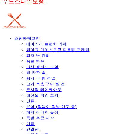
푸드스타일모형
쇼핑카테고리
베이커리 브런치 카페
케이크 아이스크림 파르페 크레페
피자 난 카레
음료 빙수
야채 샐러드 과일
밥 반찬 죽
찌개 국 탕 전골
고기 볶음 구이 찜 전
도시락 테이크아웃
해산물 튀김 꼬치
면류
분식 (떡볶이 김밥 만두 등)
폐백 이바지 돌상
특별 주문 제작
기타
진열장