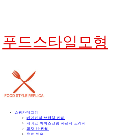
푸드스타일모형
쇼핑카테고리
베이커리 브런치 카페
케이크 아이스크림 파르페 크레페
피자 난 카레
음료 빙수