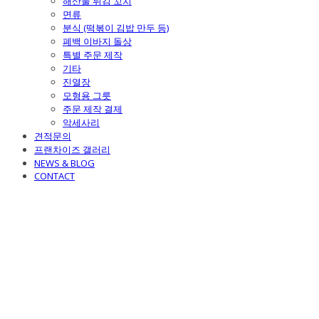
해산물 튀김 꼬치
면류
분식 (떡볶이 김밥 만두 등)
폐백 이바지 돌상
특별 주문 제작
기타
진열장
모형용 그릇
주문 제작 결제
악세사리
견적문의
프랜차이즈 갤러리
NEWS & BLOG
CONTACT