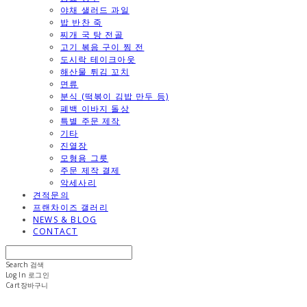
야채 샐러드 과일
밥 반찬 죽
찌개 국 탕 전골
고기 볶음 구이 찜 전
도시락 테이크아웃
해산물 튀김 꼬치
면류
분식 (떡볶이 김밥 만두 등)
폐백 이바지 돌상
특별 주문 제작
기타
진열장
모형용 그릇
주문 제작 결제
악세사리
견적문의
프랜차이즈 갤러리
NEWS & BLOG
CONTACT
Search
검색
Log In
로그인
Cart
장바구니