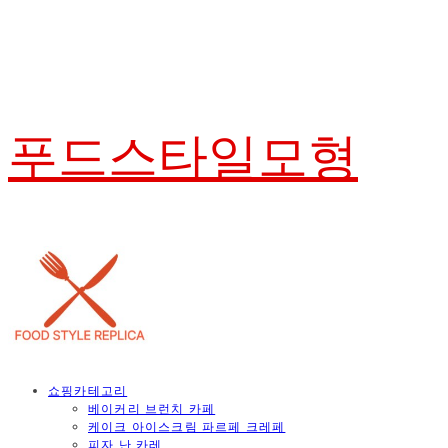
푸드스타일모형
쇼핑카테고리
베이커리 브런치 카페
케이크 아이스크림 파르페 크레페
피자 난 카레