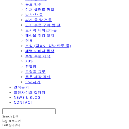
음료 빙수
야채 샐러드 과일
밥 반찬 죽
찌개 국 탕 전골
고기 볶음 구이 찜 전
도시락 테이크아웃
해산물 튀김 꼬치
면류
분식 (떡볶이 김밥 만두 등)
폐백 이바지 돌상
특별 주문 제작
기타
진열장
모형용 그릇
주문 제작 결제
악세사리
견적문의
프랜차이즈 갤러리
NEWS & BLOG
CONTACT
Search
검색
Log In
로그인
Cart
장바구니