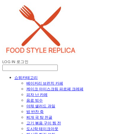
LOG IN
로그인
쇼핑카테고리
베이커리 브런치 카페
케이크 아이스크림 파르페 크레페
피자 난 카레
음료 빙수
야채 샐러드 과일
밥 반찬 죽
찌개 국 탕 전골
고기 볶음 구이 찜 전
도시락 테이크아웃