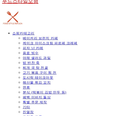
푸드스타일모형
쇼핑카테고리
베이커리 브런치 카페
케이크 아이스크림 파르페 크레페
피자 난 카레
음료 빙수
야채 샐러드 과일
밥 반찬 죽
찌개 국 탕 전골
고기 볶음 구이 찜 전
도시락 테이크아웃
해산물 튀김 꼬치
면류
분식 (떡볶이 김밥 만두 등)
폐백 이바지 돌상
특별 주문 제작
기타
진열장