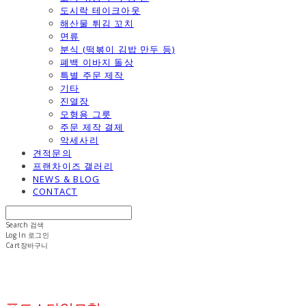
도시락 테이크아웃
해산물 튀김 꼬치
면류
분식 (떡볶이 김밥 만두 등)
폐백 이바지 돌상
특별 주문 제작
기타
진열장
모형용 그릇
주문 제작 결제
악세사리
견적문의
프랜차이즈 갤러리
NEWS & BLOG
CONTACT
Search
검색
Log In
로그인
Cart
장바구니