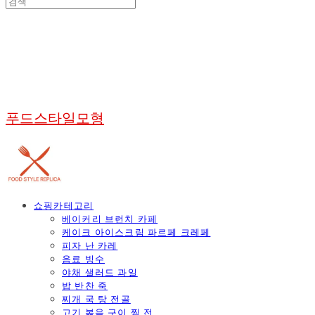
푸드스타일모형
쇼핑카테고리
베이커리 브런치 카페
케이크 아이스크림 파르페 크레페
피자 난 카레
음료 빙수
야채 샐러드 과일
밥 반찬 죽
찌개 국 탕 전골
고기 볶음 구이 찜 전