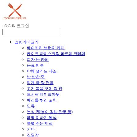
LOG IN
로그인
쇼핑카테고리
베이커리 브런치 카페
케이크 아이스크림 파르페 크레페
피자 난 카레
음료 빙수
야채 샐러드 과일
밥 반찬 죽
찌개 국 탕 전골
고기 볶음 구이 찜 전
도시락 테이크아웃
해산물 튀김 꼬치
면류
분식 (떡볶이 김밥 만두 등)
폐백 이바지 돌상
특별 주문 제작
기타
진열장