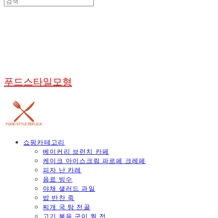
푸드스타일모형
쇼핑카테고리
베이커리 브런치 카페
케이크 아이스크림 파르페 크레페
피자 난 카레
음료 빙수
야채 샐러드 과일
밥 반찬 죽
찌개 국 탕 전골
고기 볶음 구이 찜 전