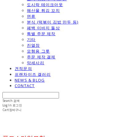
도시락 테이크아웃
해산물 튀김 꼬치
면류
분식 (떡볶이 김밥 만두 등)
폐백 이바지 돌상
특별 주문 제작
기타
진열장
모형용 그릇
주문 제작 결제
악세사리
견적문의
프랜차이즈 갤러리
NEWS & BLOG
CONTACT
Search
검색
Log In
로그인
Cart
장바구니