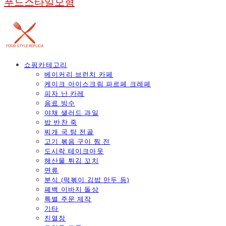
푸드스타일모형
쇼핑카테고리
베이커리 브런치 카페
케이크 아이스크림 파르페 크레페
피자 난 카레
음료 빙수
야채 샐러드 과일
밥 반찬 죽
찌개 국 탕 전골
고기 볶음 구이 찜 전
도시락 테이크아웃
해산물 튀김 꼬치
면류
분식 (떡볶이 김밥 만두 등)
폐백 이바지 돌상
특별 주문 제작
기타
진열장