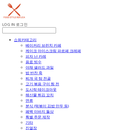
LOG IN
로그인
쇼핑카테고리
베이커리 브런치 카페
케이크 아이스크림 파르페 크레페
피자 난 카레
음료 빙수
야채 샐러드 과일
밥 반찬 죽
찌개 국 탕 전골
고기 볶음 구이 찜 전
도시락 테이크아웃
해산물 튀김 꼬치
면류
분식 (떡볶이 김밥 만두 등)
폐백 이바지 돌상
특별 주문 제작
기타
진열장