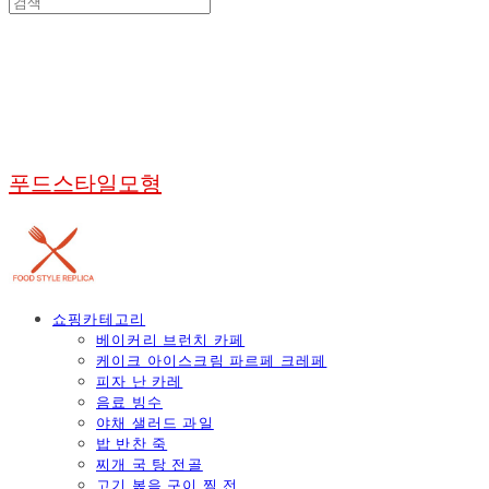
푸드스타일모형
쇼핑카테고리
베이커리 브런치 카페
케이크 아이스크림 파르페 크레페
피자 난 카레
음료 빙수
야채 샐러드 과일
밥 반찬 죽
찌개 국 탕 전골
고기 볶음 구이 찜 전