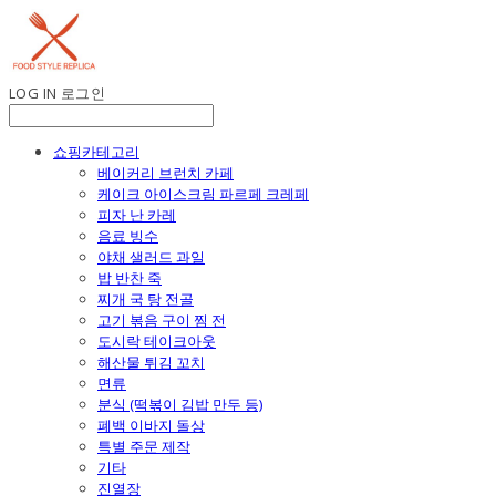
LOG IN
로그인
쇼핑카테고리
베이커리 브런치 카페
케이크 아이스크림 파르페 크레페
피자 난 카레
음료 빙수
야채 샐러드 과일
밥 반찬 죽
찌개 국 탕 전골
고기 볶음 구이 찜 전
도시락 테이크아웃
해산물 튀김 꼬치
면류
분식 (떡볶이 김밥 만두 등)
폐백 이바지 돌상
특별 주문 제작
기타
진열장