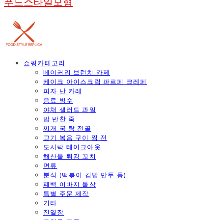
푸드스타일모형
쇼핑카테고리
베이커리 브런치 카페
케이크 아이스크림 파르페 크레페
피자 난 카레
음료 빙수
야채 샐러드 과일
밥 반찬 죽
찌개 국 탕 전골
고기 볶음 구이 찜 전
도시락 테이크아웃
해산물 튀김 꼬치
면류
분식 (떡볶이 김밥 만두 등)
폐백 이바지 돌상
특별 주문 제작
기타
진열장