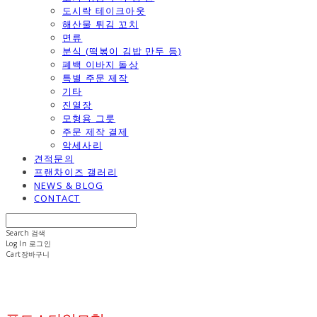
도시락 테이크아웃
해산물 튀김 꼬치
면류
분식 (떡볶이 김밥 만두 등)
폐백 이바지 돌상
특별 주문 제작
기타
진열장
모형용 그릇
주문 제작 결제
악세사리
견적문의
프랜차이즈 갤러리
NEWS & BLOG
CONTACT
Search
검색
Log In
로그인
Cart
장바구니